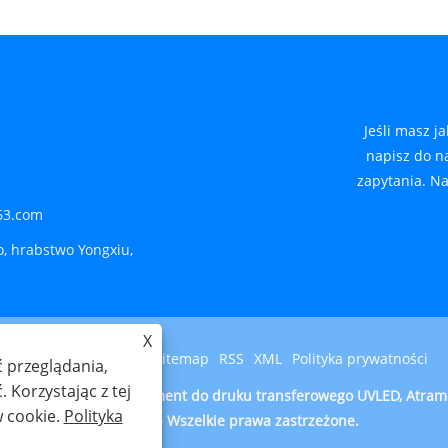
Jeśli masz j
napisz do n
zapytania. Na
63.com
, hrabstwo Yongxiu,
X
Links
Sitemap
RSS
XML
Polityka prywatności
 przeglądania,
 Korzystając z tej
echnology Co., Ltd. - Atrament do druku transferowego UVLED, Atr
w cookie.
Polityka
sitodruku - Wszelkie prawa zastrzeżone.