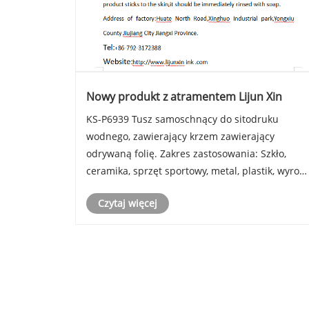
Nowy produkt z atramentem Lijun Xin
KS-P6939 Tusz samoschnący do sitodruku
wodnego, zawierający krzem zawierający
odrywaną folię. Zakres zastosowania: Szkło,
ceramika, sprzęt sportowy, metal, plastik, wyrob
drewniane i inne materiały. Charakterystyka
Czytaj więcej
atramentu: Nadaje się do druku
półautomatycznego i w pełni automatycznego.
Grubość f......