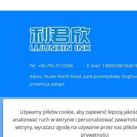
Tel:
+86-792-3172388
E-mail:
13809298106@1
Adres:
Huate North Road, park przemysłowy Xinghuo
prowincja Jiangxi
Używamy plików cookie, aby zapewnić lepszą jakość
analizować ruch w witrynie i personalizować zawartość.
Prawa autorskie © 2023 Jiangxi Lijunxin T
witryny, wyrażasz zgodę na używanie przez nas plikó
prywatności