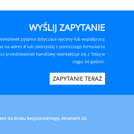
WYŚLIJ ZAPYTANIE
akiekolwiek pytania dotyczące wyceny lub współpracy,
as na adres # lub skorzystaj z poniższego formularza
sz przedstawiciel handlowy skontaktuje się z Tobą w
ciągu 24 godzin.
ZAPYTANIE TERAZ
ament do druku bezpośredniego, Atrament do